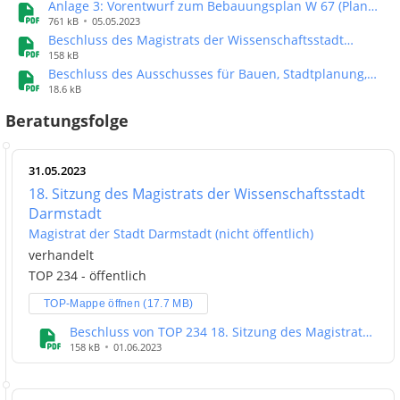
Anlage 3: Vorentwurf zum Bebauungsplan W 67 (Plan
wird zu Präsenzsitzungen aufgehängt /
761 kB
05.05.2023
Beschluss des Magistrats der Wissenschaftsstadt
Darmstadt vom 31.05.2023
158 kB
Beschluss des Ausschusses für Bauen, Stadtplanung,
Verkehr und Liegenschaften vom 06.07.2023
18.6 kB
Beratungsfolge
31.05.2023
18. Sitzung des Magistrats der Wissenschaftsstadt
Darmstadt
Magistrat der Stadt Darmstadt (nicht öffentlich)
verhandelt
TOP 234 - öffentlich
TOP-Mappe öffnen (17.7 MB)
Beschluss von TOP 234 18. Sitzung des Magistrats
der Wissenschaftsstadt Darmstadt
158 kB
01.06.2023