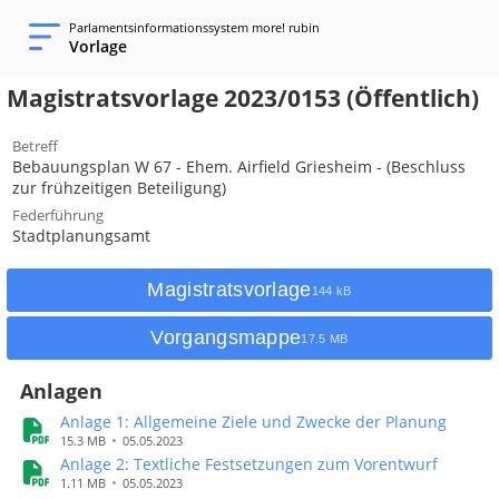
Parlamentsinformationssystem more! rubin
Vorlage
Magistratsvorlage 2023/0153 (Öffentlich)
Betreff
Bebauungsplan W 67 - Ehem. Airfield Griesheim - (Beschluss 
zur frühzeitigen Beteiligung)
Federführung
Stadtplanungsamt
Magistratsvorlage
144 kB
Vorgangsmappe
17.5 MB
Anlagen
Anlage 1: Allgemeine Ziele und Zwecke der Planung
15.3 MB
05.05.2023
Anlage 2: Textliche Festsetzungen zum Vorentwurf
1.11 MB
05.05.2023