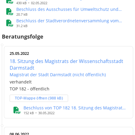
Wissenschaftsstadt Darmstadt zum Förderprogramm
430 kB
02.05.2022
Photovoltaik
Beschluss des Ausschusses für Umweltschutz und
Nachhaltigkeit vom 08.06.2022
20.7 kB
Beschluss der Stadtverordnetenversammlung vom
28.06.2022
31.2 kB
Beratungsfolge
25.05.2022
18. Sitzung des Magistrats der Wissenschaftsstadt
Darmstadt
Magistrat der Stadt Darmstadt (nicht öffentlich)
verhandelt
TOP 182 - öffentlich
TOP-Mappe öffnen (988 kB)
Beschluss von TOP 182 18. Sitzung des Magistrats
der Wissenschaftsstadt Darmstadt
152 kB
30.05.2022
08.06.2022